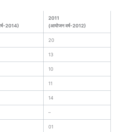
2011
र्ष-2014)
(आयोजन वर्ष-2012)
20
13
10
11
14
–
01